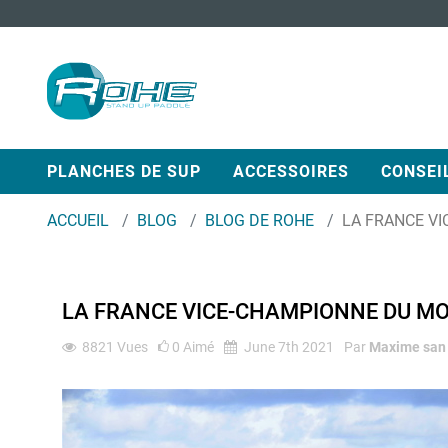
PLANCHES DE SUP
ACCESSOIRES
CONSEI
ACCUEIL
BLOG
BLOG DE ROHE
LA FRANCE V
LA FRANCE VICE-CHAMPIONNE DU M
8821
Vues
0
Aimé
June 7th 2021
Par
Maxime san 