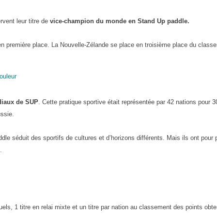
vent leur titre de
vice-champion du monde en Stand Up paddle.
n en première place. La Nouvelle-Zélande se place en troisième place du class
ouleur
iaux de SUP
. Cette pratique sportive était représentée par 42 nations pour 3
ssie.
dle séduit des sportifs de cultures et d’horizons différents. Mais ils ont pour
.
ls, 1 titre en relai mixte et un titre par nation au classement des points obte