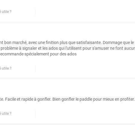
 utile ?
Oui
Non
Signaler cet avis
t bon marché, avec une finition plus que satisfaisante. Dommage que le 
n problème à signaler et les ados qui l'utilisent pour s'amuser ne font au
 recommande spécialement pour des ados
 utile ?
Oui
Non
Signaler cet avis
te. Facile et rapide à gonfler. Bien gonfler le paddle pour mieux en profite
 utile ?
Oui
Non
Signaler cet avis