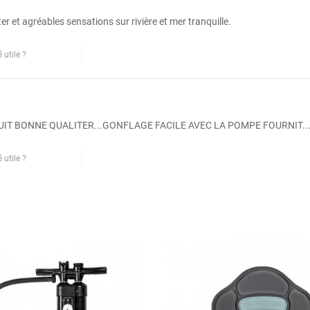
r et agréables sensations sur rivière et mer tranquille.
 utile ?
Oui
Non
Signaler cet avis
IT BONNE QUALITER...GONFLAGE FACILE AVEC LA POMPE FOURNIT..
 utile ?
Oui
Non
Signaler cet avis