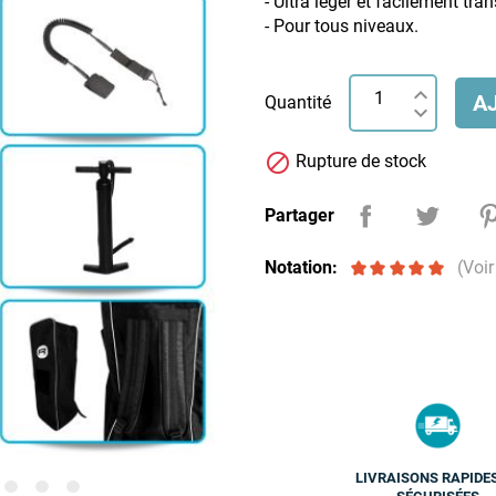
- Ultra léger et facilement tra
- Pour tous niveaux.
A
Quantité

Rupture de stock
Partager
Notation:
(Voir
LIVRAISONS RAPIDE