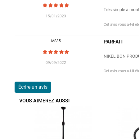
Très simple à monte
15/01/2023
Cet avis vous a-t-il été
MS85
PARFAIT
NIKEL BON PRODU
09/09/2022
Cet avis vous a-t-il été
Écrire un avis
VOUS AIMEREZ AUSSI