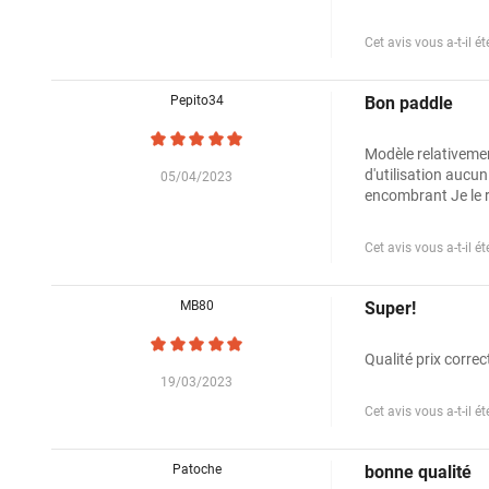
Cet avis vous a-t-il été
Pepito34
Bon paddle
Modèle relativemen
d'utilisation aucu
05/04/2023
encombrant Je le
Cet avis vous a-t-il été
MB80
Super!
Qualité prix correc
19/03/2023
Cet avis vous a-t-il été
Patoche
bonne qualité