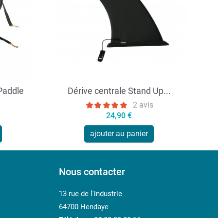
Paddle
Dérive centrale Stand Up...
2 avis
Prix
24,90 €
ajouter au panier
Nous contacter
13 rue de l'industrie
64700 Hendaye