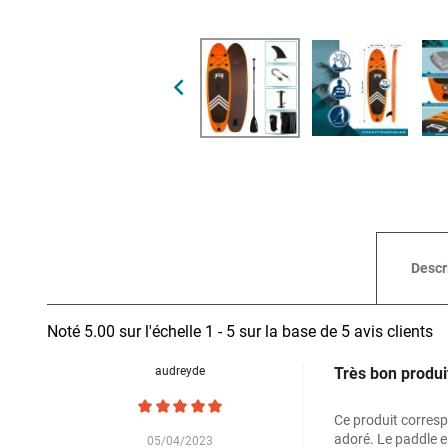

Descr
Noté
5.00
sur l'échelle
1
-
5
sur la base de
5
avis clients
audreyde
Très bon produi
Ce produit corresp
adoré. Le paddle es
05/04/2023