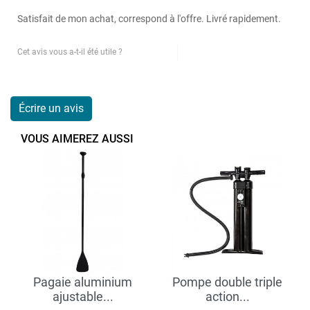
Satisfait de mon achat, correspond à l'offre. Livré rapidement.
Cet avis vous a-t-il été utile ?
Oui
Non
Signaler cet avis
Écrire un avis
VOUS AIMEREZ AUSSI
Pagaie aluminium
Pompe double triple
ajustable...
action...